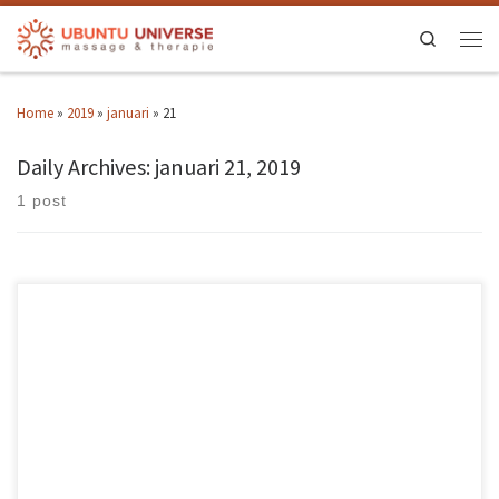
Search
Home
»
2019
»
januari
»
21
Daily Archives:
januari 21, 2019
1 post
Vandaag blauwe maandag probeert de commercie ons ervan te
overtuigen dat we al onze goed voornemens overboord hebben gegooid en
daarom met flink verlaagde prijzen weer in de goede richting geleid
kunnen worden om gezonder te leven. Psychologen voorspellen dat de
meeste mensen vandaag de handdoek in de ring gooien […]