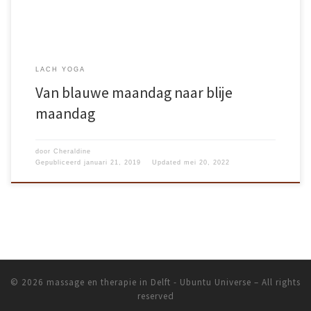
LACH YOGA
Van blauwe maandag naar blije
maandag
door
Cheraldine
Gepubliceerd
januari 21, 2019
Updated
mei 20, 2022
© 2026
massage en therapie in Delft - Ubuntu Universe
– All rights
reserved