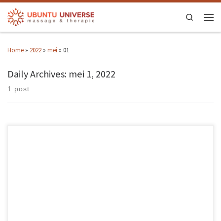
Search
Home
»
2022
»
mei
»
01
Daily Archives:
mei 1, 2022
1 post
Ubuntu Universe biedt vanaf 1 juni tot 15 juli 2022 een speciale actie aan
zodat je met een vrolijk gezicht de zomer in kan. De actie: Zonlicht op je
Gezicht houdt in dat je je gezicht d.m.v. een Gezichtsdetox en
gezichtsmassage vrij van spanning laat maken door Cheraldine. We
hebben […]