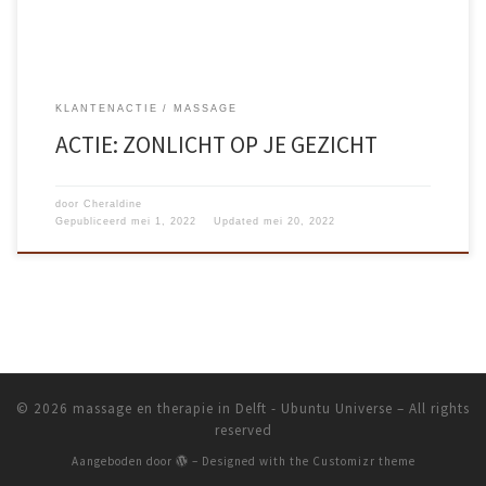
KLANTENACTIE
MASSAGE
ACTIE: ZONLICHT OP JE GEZICHT
door
Cheraldine
Gepubliceerd
mei 1, 2022
Updated
mei 20, 2022
© 2026
massage en therapie in Delft - Ubuntu Universe
– All rights
reserved
Aangeboden door
– Designed with the
Customizr theme